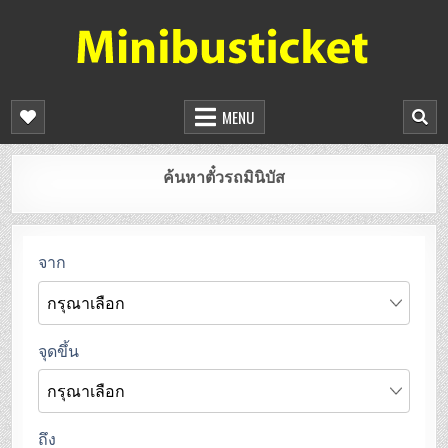
จองตั๋วรถมินิบัสออนไลน์
ยืนยันที่นั่งทันที จองได้ 24 ชั่วโมง
MENU
ค้นหาตั๋วรถมินิบัส