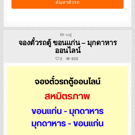
POSTED
รถตู้
IN
จองตั๋วรถตู้ ขอนแก่น – มุกดาหาร
ออนไลน์
0
4619