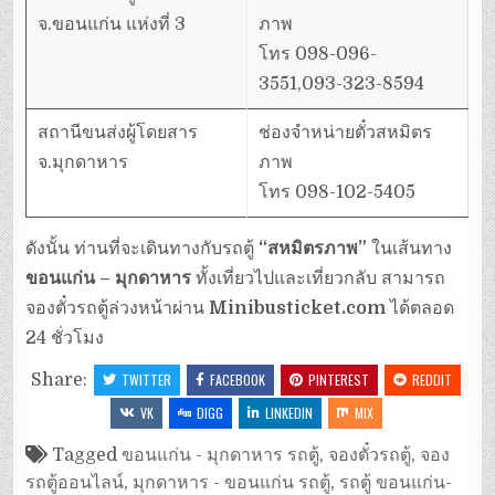
จ.ขอนแก่น แห่งที่ 3
ภาพ
โทร 098-096-
3551,093-323-8594
สถานีขนส่งผู้โดยสาร
ช่องจำหน่ายตั๋วสหมิตร
จ.มุกดาหาร
ภาพ
โทร 098-102-5405
ดังนั้น ท่านที่จะเดินทางกับรถตู้
“สหมิตรภาพ”
ในเส้นทาง
ขอนแก่น – มุกดาหาร
ทั้งเที่ยวไปและเที่ยวกลับ สามารถ
จองตั๋วรถตู้ล่วงหน้าผ่าน
Minibusticket.com
ได้ตลอด
24 ชั่วโมง
Share:
TWITTER
FACEBOOK
PINTEREST
REDDIT
VK
DIGG
LINKEDIN
MIX
Tagged
ขอนแก่น - มุกดาหาร รถตู้
,
จองตั๋วรถตู้
,
จอง
รถตู้ออนไลน์
,
มุกดาหาร - ขอนแก่น รถตู้
,
รถตู้ ขอนแก่น-