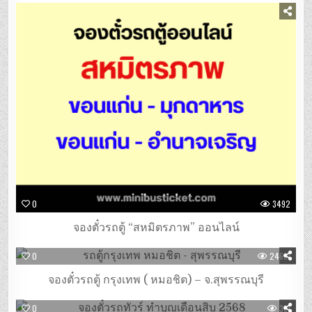
0
3492
จองตั๋วรถตู้ “สหมิตรภาพ” ออนไลน์
0
24691
จองตั๋วรถตู้ กรุงเทพ ( หมอชิต) – จ.สุพรรณบุรี
0
361