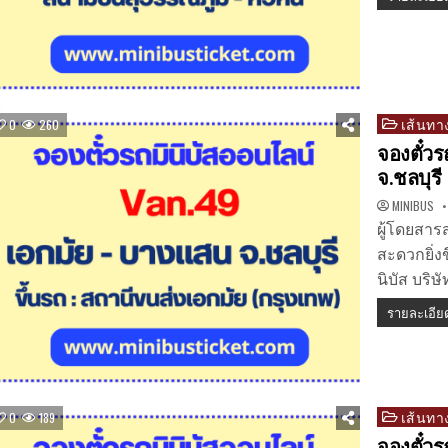
เส้นทาง
Posted
0
260
in
จองตั๋วร
จ.ชลบุรี
MINIBUS
ผู้โดยสาร
สะดวกยิ่ง
นิบัส บริ
รายละเอีย
เส้นทาง
Posted
0
189
in
จองตั๋วร