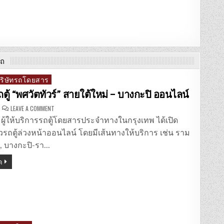
รถ
บริษัทรถโดยสาร
ถตู้ “พศวัตทัวร์” สายใต้ใหม่ – บางกะปิ ออนไลน์
ON
LEAVE A COMMENT
จอง
ตั๋ว
์ ผู้ให้บริการรถตู้โดยสารประจำทางในกรุงเทพ ได้เปิด
รถ
ตู้
๋วรถตู้ล่วงหน้าออนไลน์ โดยมีเส้นทางให้บริการ เช่น ราม
“พ
ศวัต
้, บางกะปิ-รา…
ทัวร์”
สาย
ด
ใต้
ใหม่
–
บางกะปิ
ออนไลน์