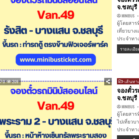
จ.ชลบุรี
MINIBUS
ผู้โดยสาร
เที่ยวบางแ
ประจำทาง 
รายละเอีย
เส้นทาง
Posted
0
209
in
จองตั๋วร
จ.ชลบุรี
MINIBUS
ผู้โดยสาร
ไปเที่ยวบา
ประจำทาง