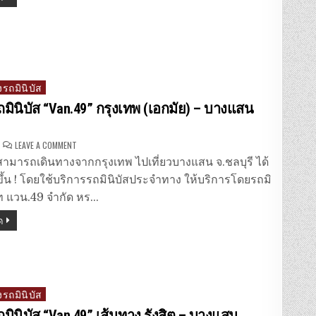
ออนไลน์
รถมินิบัส
ถมินิบัส “Van.49” กรุงเทพ (เอกมัย) – บางแสน
ON
LEAVE A COMMENT
จอง
ตั๋ว
สามารถเดินทางจากกรุงเทพ ไปเที่ยวบางแสน จ.ชลบุรี ได้
รถ
มิ
ขึ้น ! โดยใช้บริการรถมินิบัสประจำทาง ให้บริการโดยรถมิ
นิ
บัส
ษัท แวน.49 จำกัด หร…
“VAN.49”
กรุงเทพ
ด
(เอกมัย)
–
บาง
แสน
จ.ชลบุรี
รถมินิบัส
ถมินิบัส “Van.49” เส้นทาง รังสิต – บางแสน