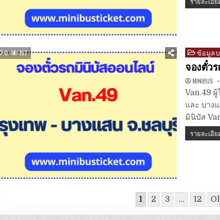
รายละเอีย
ข้อมูล
Posted
0
157
in
จองตั๋วร
MINIBUS
Van.49 ผู
และ บางแส
มินิบัส V
รายละเอีย
1
2
3
…
12
Ol