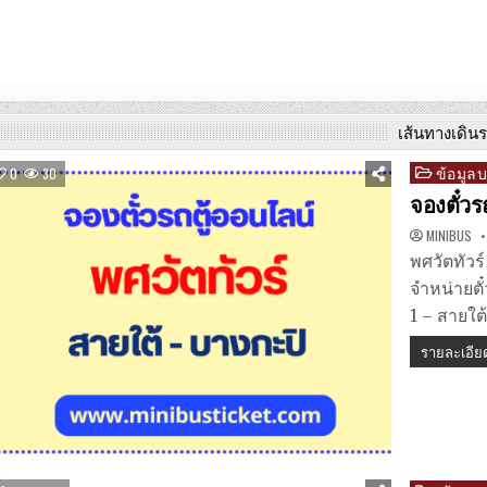
เส้นทางเดิน
ข้อมูล
Posted
0
30
in
จองตั๋วร
MINIBUS
พศวัตทัวร
จำหน่ายตั
1 – สายใต
รายละเอีย