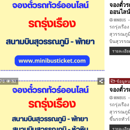
in
จองตั๋วร
ออนไลน
MINIBUS
รถรุ่งเรื
สุวรรณภู
บินสุวรรณภ
รายละเอีย
ข้อมูล
Posted
0
153
in
จองตั๋วร
MINIBUS
รถรุ่งเรื
สุวรรณภูม
ขึ้นรถทัว
รายละเอีย