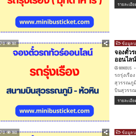
รายละเอีย
ข้อมูล
Posted
0
161
in
จองตั๋วร
ออนไลน
MINIBUS
รถรุ่งเรื
สุวรรณภูม
บินสุวรรณภ
รายละเอีย
ข้อมูล
Posted
0
160