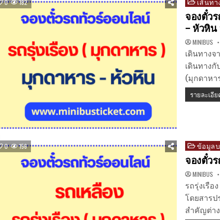
เส้นทา
Posted
0
182
in
จองตั๋วร
– หัวหิน
MINIBUS
เดินทางจา
เดินทางกั
(มุกดาหาร
รายละเอีย
ข้อมูล
Posted
0
156
in
จองตั๋วร
MINIBUS
รถรุ่งเรือ
โดยสารปร
สำคัญต่าง