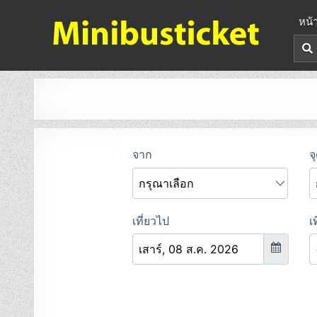
หน้
จองตั๋วรถมินิบัสออนไลน์
ยืนยันที่นั่งทันที จองได้ 24 ชั่วโมง