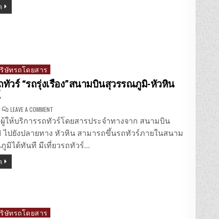
รุ่งเรือง(มุกดาหาร)”
ด
ออนไลน์
บริษัทรถโดยสาร
ถทัวร์ “รถรุ่งเรือง”สนามบินสุวรรณภูมิ-หัวหิน
์
ON
LEAVE A COMMENT
จอง
ตั๋ว
อง ผู้ให้บริการรถทัวร์โดยสารประจำทางจาก สนามบิน
รถ
ทัวร์
ิ ไปยังปลายทาง หัวหิน สามารถขึ้นรถทัวร์ภายในสนาม
“รถ
รุ่งเรือง”สนาม
ูมิได้ทันที มีเที่ยวรถทัวร์…
บิน
สุวรรณภูมิ-
ด
หัวหิน
ออนไลน์
บริษัทรถโดยสาร