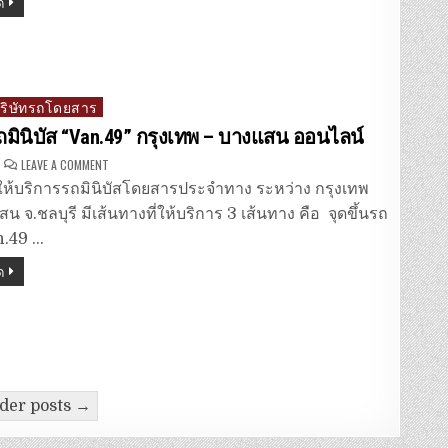
ด
(พระราม
2)
–
บาง
แสน
จ.ชลบุรี
บริษัทรถโดยสาร
ถมินิบัส “Van.49” กรุงเทพ – บางแสน ออนไลน์
ON
LEAVE A COMMENT
จอง
ตั๋ว
้ให้บริการรถมินิบัสโดยสารประจำทาง ระหว่าง กรุงเทพ
รถ
มิ
น จ.ชลบุรี มีเส้นทางที่ให้บริการ 3 เส้นทาง คือ จุดขึ้นรถ
นิ
บัส
an.49 …
“VAN.49”
กรุงเทพ
ด
–
บาง
แสน
ออนไลน์
der posts →