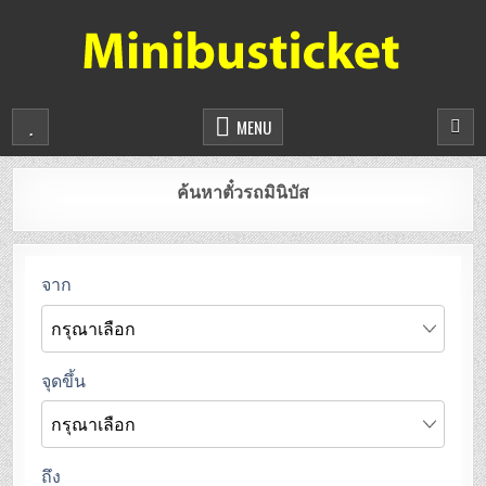
จองตั๋วรถมินิบัสออนไลน์
ยืนยันที่นั่งทันที จองได้ 24 ชั่วโมง
MENU
ค้นหาตั๋วรถมินิบัส