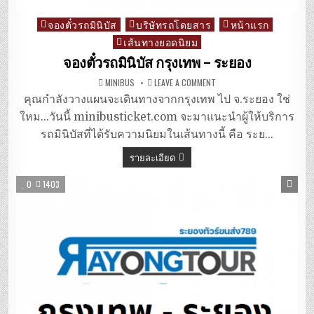
จองตั๋วรถมินิบัส
บริษัทรถโดยสาร
หน้าแรก
Posted
เส้นทางยอดนิยม
in
จองตั๋วรถมินิบัส กรุงเทพ – ระยอง
ON
MINIBUS
LEAVE A COMMENT
จอง
ตั๋ว
คุณกำลังวางแผนจะเดินทางจากกรุงเทพ ไป จ.ระยอง ใช่
รถ
มิ
ใหม…วันนี้ minibusticket.com จะมาแนะนำผู้ให้บริการ
นิ
บัส
รถมินิบัสที่ได้รับความนิยมในเส้นทางนี้ คือ ระย…
กรุงเทพ
–
รายละเอียด
ระยอง
0
1403