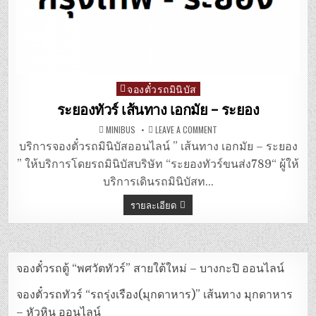
จองตั๋วรถมินิบัส
Posted
in
ระยองทัวร์ เส้นทาง เอกมัย – ระยอง
ON
MINIBUS
LEAVE A COMMENT
ระยอง
ทัวร์
บริการจองตั๋วรถมินิบัสออนไลน์ ” เส้นทาง เอกมัย – ระยอง
เส้น
ทาง
” ให้บริการโดยรถมินิบัสบริษัท “ระยองทัวร์ขนส่ง789“ ผู้ให้
เอกมัย
–
บริการเดินรถมินิบัสท…
ระยอง
รายละเอียด
จองตั๋วรถตู้ “พศวัตทัวร์” สายใต้ใหม่ – บางกะปิ ออนไลน์
จองตั๋วรถทัวร์ “รถรุ่งเรือง(มุกดาหาร)” เส้นทาง มุกดาหาร
– หัวหิน ออนไลน์