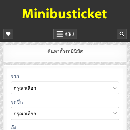
จองตั๋วรถมินิบัสออนไลน์
ยืนยันที่นั่งทันที จองได้ 24 ชั่วโมง
MENU
ค้นหาตั๋วรถมินิบัส