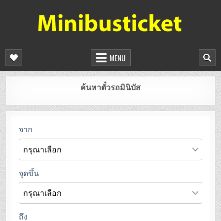
จองตั๋วรถมินิบัสออนไลน์
ยืนยันที่นั่งทันที จองได้ 24 ชั่วโมง
MENU
ค้นหาตั๋วรถมินิบัส