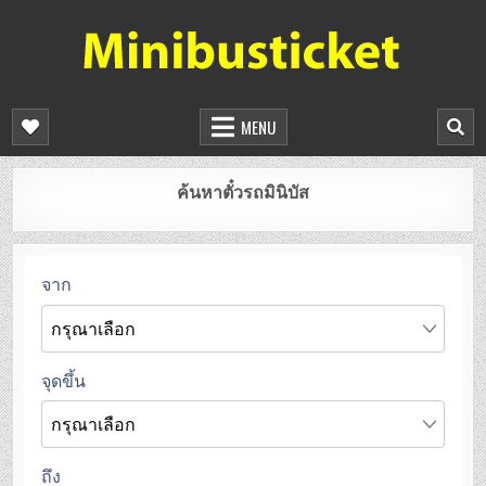
จองตั๋วรถมินิบัสออนไลน์
ยืนยันที่นั่งทันที จองได้ 24 ชั่วโมง
MENU
ค้นหาตั๋วรถมินิบัส