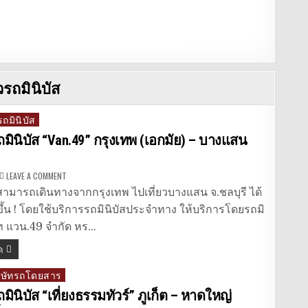
วรถมินิบัส
ถมินิบัส
ถมินิบัส “Van.49” กรุงเทพ (เอกมัย) – บางแสน
ON
LEAVE A COMMENT
จอง
ตั๋ว
สามารถเดินทางจากกรุงเทพ ไปเที่ยวบางแสน จ.ชลบุรี ได้
รถ
มิ
ขึ้น ! โดยใช้บริการรถมินิบัสประจำทาง ให้บริการโดยรถมิ
นิ
บัส
ษัท แวน.49 จำกัด หร…
“VAN.49”
กรุงเทพ
ด
(เอกมัย)
–
บาง
ริษัทรถโดยสาร
แสน
จ.ชลบุรี
ถมินิบัส “เที่ยงธรรมทัวร์” ภูเก็ต – หาดใหญ่