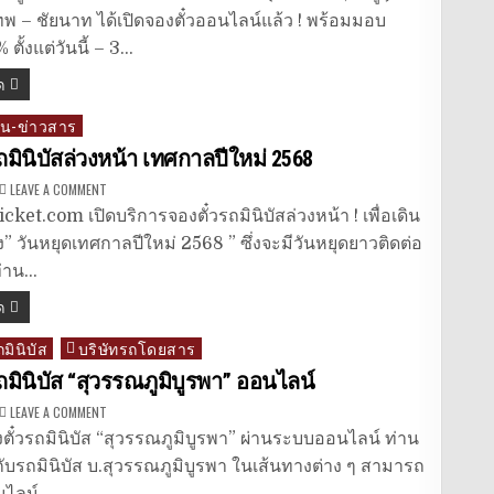
:
กรุงเทพ
ทพ – ชัยนาท ได้เปิดจองตั๋วออนไลน์แล้ว ! พร้อมมอบ
–
ชัยนาท
 ตั้งแต่วันนี้ – 3…
ลด
5
ด
%
วัน
นี้
่น-ข่าวสาร
–
31
พ.ค.
ถมินิบัสล่วงหน้า เทศกาลปีใหม่ 2568
2568
ON
LEAVE A COMMENT
จอง
ตั๋ว
cket.com เปิดบริการจองตั๋วรถมินิบัสล่วงหน้า ! เพื่อเดิน
รถ
มิ
” วันหยุดเทศกาลปีใหม่ 2568 ” ซึ่งจะมีวันหยุดยาวติดต่อ
นิ
บัส
ท่าน…
ล่วง
หน้า
ด
เทศกาล
ปี
ใหม่
ถมินิบัส
บริษัทรถโดยสาร
2568
ถมินิบัส “สุวรรณภูมิบูรพา” ออนไลน์
ON
LEAVE A COMMENT
จอง
ตั๋ว
ตั๋วรถมินิบัส “สุวรรณภูมิบูรพา” ผ่านระบบออนไลน์ ท่าน
รถ
มิ
งกับรถมินิบัส บ.สุวรรณภูมิบูรพา ในเส้นทางต่าง ๆ สามารถ
นิ
บัส