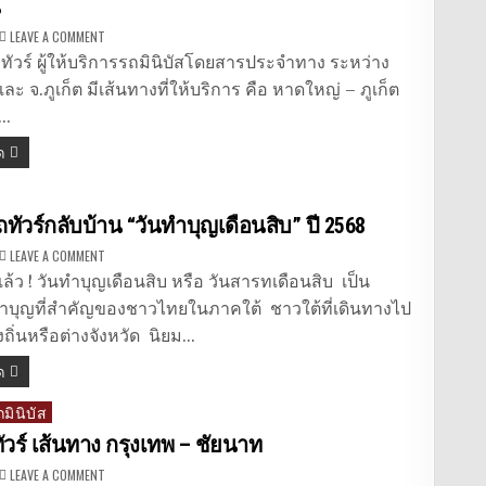
์
ON
LEAVE A COMMENT
จอง
ตั๋ว
มทัวร์ ผู้ให้บริการรถมินิบัสโดยสารประจำทาง ระหว่าง
รถ
มิ
ะ จ.ภูเก็ต มีเส้นทางที่ให้บริการ คือ หาดใหญ่ – ภูเก็ต
นิ
บัส
ต…
“เที่ยง
ธรรม
ด
ทัวร์”
ภูเก็ต
–
หาดใหญ่
ออนไลน์
ถทัวร์กลับบ้าน “วันทำบุญเดือนสิบ” ปี 2568
ON
LEAVE A COMMENT
จอง
ตั๋ว
แล้ว ! วันทำบุญเดือนสิบ หรือ วันสารทเดือนสิบ เป็น
รถ
ทัวร์
ำบุญที่สำคัญของชาวไทยในภาคใต้ ชาวใต้ที่เดินทางไป
กลับ
บ้าน
ถิ่นหรือต่างจังหวัด นิยม…
“วัน
ทำบุญ
ด
เดือน
สิบ”
ปี
ถมินิบัส
2568
วร์ เส้นทาง กรุงเทพ – ชัยนาท
ON
LEAVE A COMMENT