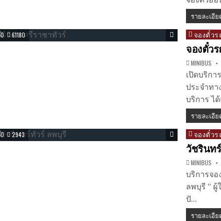
จองตั๋วอ
รายละเอีย
จองตั๋วร
Posted
0
61180
in
จองตั๋วร
MINIBUS
เปิดบริการ
ประจำทาง 
บริการ ได้
รายละเอีย
จองตั๋วร
Posted
0
2943
in
วัชรินทร
MINIBUS
บริการจอง
ลพบุรี “ ผ
ปั…
รายละเอีย