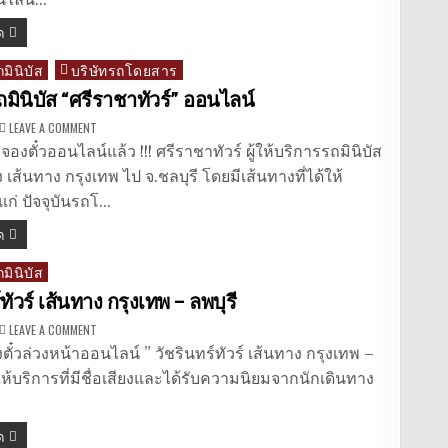
อนไลน์…
“สุวรรณภูมิ
บูรพา”
ด
ออนไลน์
ถมินิบัส
บริษัทรถโดยสาร
ถมินิบัส “ศรีราชาทัวร์” ออนไลน์
ON
LEAVE A COMMENT
จอง
ตั๋ว
จองตั๋วออนไลน์แล้ว !!! ศรีราชาทัวร์ ผู้ให้บริการรถมินิบัส
รถ
มิ
เส้นทาง กรุงเทพ ไป จ.ชลบุรี โดยมีเส้นทางที่ได้ให้
นิ
บัส
แก่ ปัจจุบันรถโ…
“ศรีราชา
ทัวร์”
ด
ออนไลน์
ถมินิบัส
์ทัวร์ เส้นทาง กรุงเทพ – ลพบุรี
ON
LEAVE A COMMENT
วัชรินทร์
ทัวร์
ตั๋วล่วงหน้าออนไลน์ ” วัชรินทร์ทัวร์ เส้นทาง กรุงเทพ –
เส้น
ทาง
ู้ให้บริการที่มีชื่อเสียงและได้รับความนิยมจากนักเดินทาง
กรุงเทพ
–
ลพบุรี
ด