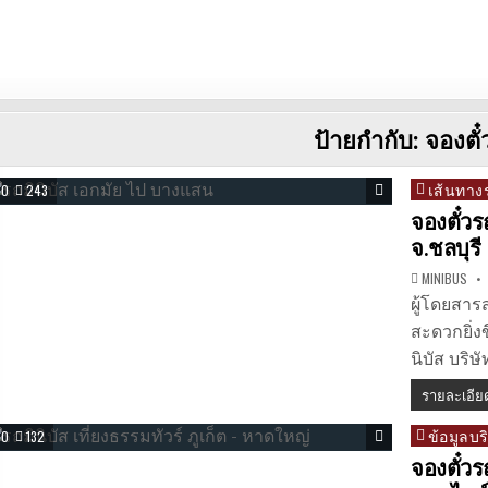
ป้ายกำกับ:
จองตั๋
เส้นทางร
Posted
0
243
in
จองตั๋วร
จ.ชลบุรี
MINIBUS
ผู้โดยสาร
สะดวกยิ่ง
นิบัส บริ
รายละเอีย
ข้อมูลบ
Posted
0
132
in
จองตั๋วร