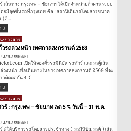
ชัยนาท
ทัวร์
ร์ เส้นทาง กรุงเทพ – ชัยนาท ได้เปิดจำหน่ายตั๋วผ่านระบบ
เส้น
ทาง
ดยมีจุดขึ้นรถที่กรุงเทพ คือ “สถานีเดินรถโดยสารขนาด
กรุงเทพ
–
ร (คิ…
ชัยนาท
ด
่น-ข่าวสาร
ตั๋วรถล่วงหน้า เทศกาลสงกรานต์ 2568
ON
LEAVE A COMMENT
เปิด
จอง
cket.com เปิดให้จองตั๋วรถมินิบัส รถทัวร์ และรถตู้เส้น
ตั๋ว
รถ
 ล่วงหน้า เพื่อเดินทางในช่วงเทศกาลสงกรานต์ 2568 ที่จะ
ล่วง
หน้า
าวติดต่อกัน 4 วั…
เทศกาล
สงกรานต์
ด
2568
่น-ข่าวสาร
วร์ : กรุงเทพ – ชัยนาท ลด 5 % วันนี้ – 31 พ.ค.
ON
LEAVE A COMMENT
ชัยนาท
ทัวร์
์ ผู้ให้บริการรถโดยสารประจำทาง ( รถมินิบัส,รถตู้ ) เส้น