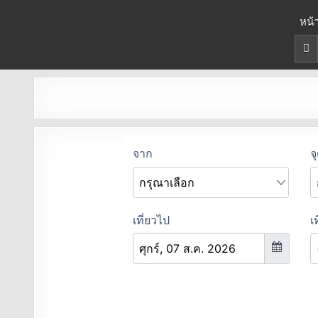
จองตั๋วรถมินิบัสออนไลน์
ยืนยันที่นั่งทันที จองได้ 24 ชั่วโมง
หน้