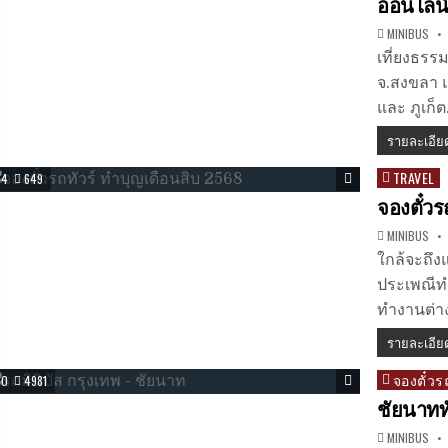
ออนไลน
MINIBUS
เที่ยงธรร
จ.สงขลา แล
และ ภูเก็
รายละเอีย
TRAVEL
Posted
4
649
in
จองตั๋วร
MINIBUS
ใกล้จะถึง
ประเพณีท
ทำงานต่าง
รายละเอีย
จองตั๋วร
Posted
0
4981
in
ชัยนาททั
MINIBUS