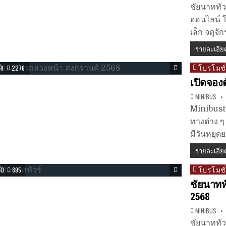
ชัยนาททัว
ออนไลน์ โ
เล็ก จตุจัก
รายละเอีย
โปรโมชั
Posted
9
2276
in
เปิดจอง
MINIBUS
Minibusti
ทางต่าง ๆ
มีวันหยุดย
รายละเอีย
โปรโมชั
Posted
0
895
in
ชัยนาททั
2568
MINIBUS
ชัยนาททัวร