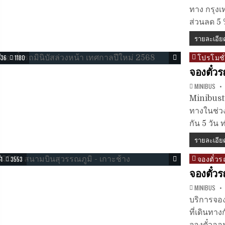
ทาง กรุงเ
ส่วนลด 5 %
รายละเอีย
โปรโมชั
Posted
36
1180
in
จองตั๋วร
MINIBUS
Minibusti
ทางในช่วง
กัน 5 วัน 
รายละเอีย
จองตั๋วร
Posted
1
3553
in
จองตั๋วร
MINIBUS
บริการจอง
ที่เดินทา